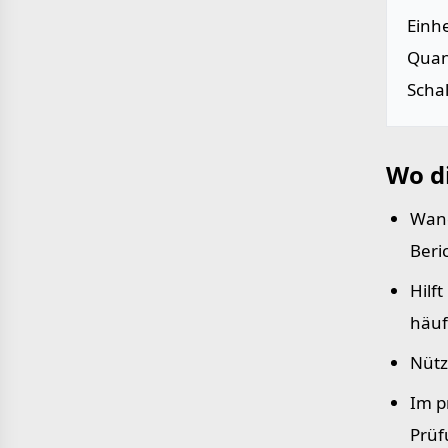
Einh
Quan
Scha
Wo d
Wand
Beri
Hilf
häuf
Nütz
Im p
Prüf