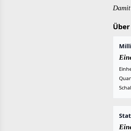
Damit 
Über 
Mil
Ein
Einh
Quan
Scha
Sta
Ein