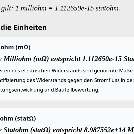
gilt: 1 milliohm = 1.112650e-15 statohm.
die Einheiten
liohm (mΩ)
e Milliohm (mΩ) entspricht 1.112650e-15 Sta
eiten des elektrischen Widerstands sind genormte Maße
tifizierung des Widerstands gegen den Stromfluss in de
ltungsentwicklung und Bauteilbewertung.
tohm (statΩ)
e Statohm (statΩ) entspricht 8.987552e+14 M