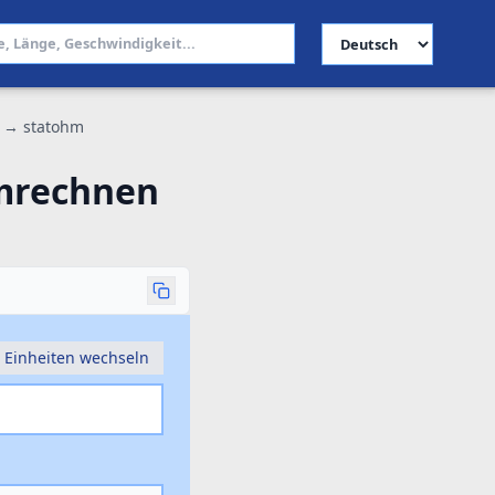
Sprache auswählen
m → statohm
umrechnen
Einheiten wechseln