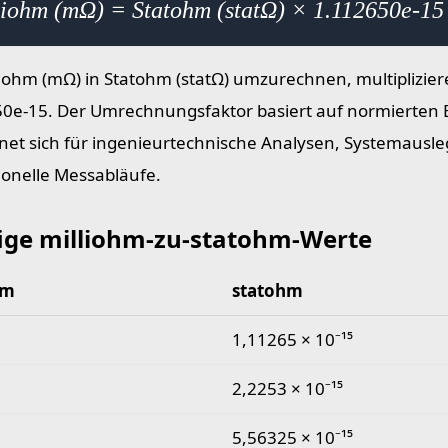
liohm (mΩ) = Statohm (statΩ) × 1.112650e-15
iohm (mΩ) in Statohm (statΩ) umzurechnen, multiplizier
0e-15. Der Umrechnungsfaktor basiert auf normierten E
net sich für ingenieurtechnische Analysen, Systemausl
ionelle Messabläufe.
ige milliohm-zu-statohm-Werte
hm
statohm
 milliohm-zu-statohm-Werte
1,11265 × 10⁻¹⁵
2,2253 × 10⁻¹⁵
5,56325 × 10⁻¹⁵