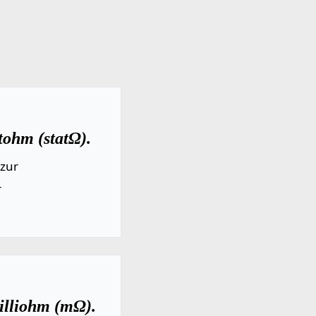
tohm (statΩ).
 zur
r
illiohm (mΩ).