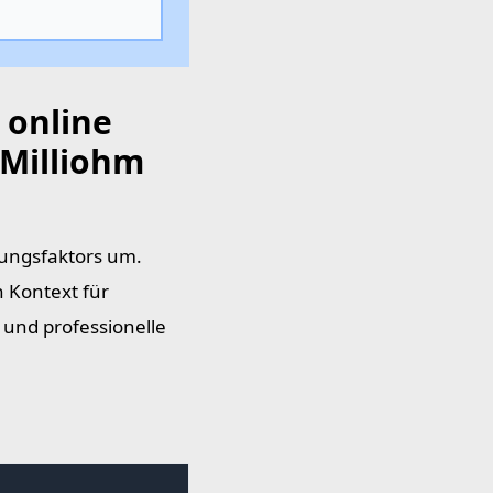
 online
Milliohm
nungsfaktors um.
n Kontext für
und professionelle