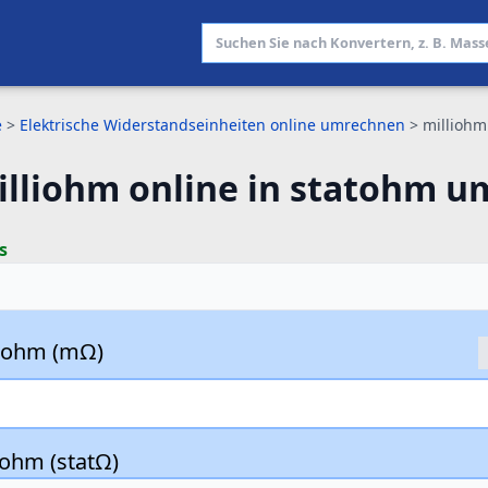
e
>
Elektrische Widerstandseinheiten online umrechnen
>
millioh
illiohm online in statohm 
s
liohm (mΩ)
tohm (statΩ)