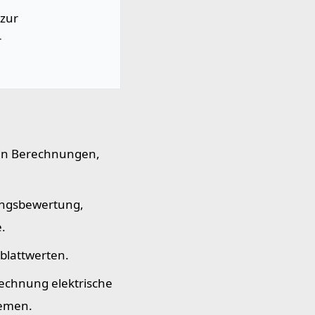
 zur
r
 in Berechnungen,
ungsbewertung,
.
blattwerten.
echnung elektrische
temen.