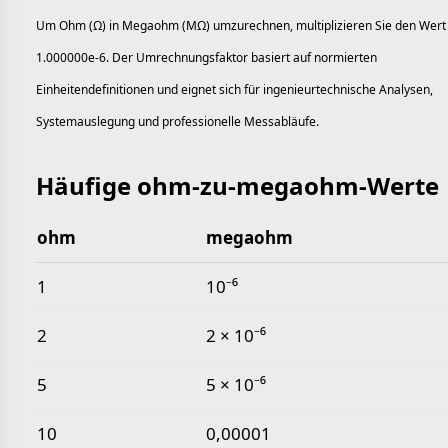
Um Ohm (Ω) in Megaohm (MΩ) umzurechnen, multiplizieren Sie den Wert
1.000000e-6. Der Umrechnungsfaktor basiert auf normierten
Einheitendefinitionen und eignet sich für ingenieurtechnische Analysen,
Systemauslegung und professionelle Messabläufe.
Häufige ohm-zu-megaohm-Werte
ohm
megaohm
Häufige ohm-zu-megaohm-Werte
1
10⁻⁶
2
2 × 10⁻⁶
5
5 × 10⁻⁶
10
0,00001