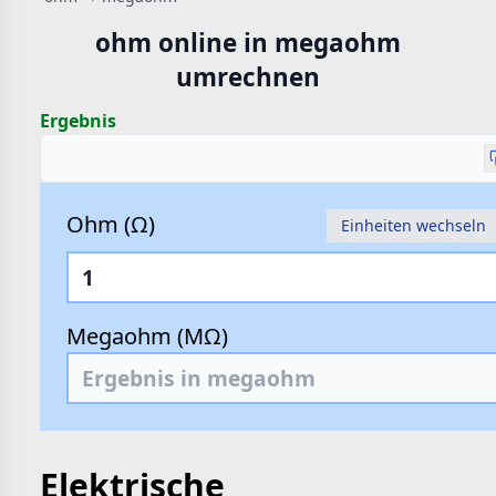
hte
ohm online in megaohm
e
umrechnen
Ergebnis
Ohm (Ω)
Einheiten wechseln
Megaohm (MΩ)
Elektrische