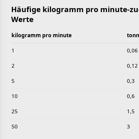
Häufige kilogramm pro minute-zu
Werte
kilogramm pro minute
tonn
Häufige kilogramm pro minute-zu-tonne pro stund
1
0,06
2
0,12
5
0,3
10
0,6
25
1,5
50
3