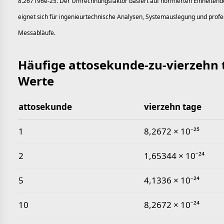
8.267196e-25. Der Umrechnungsfaktor basiert auf normierten Einheitende
eignet sich für ingenieurtechnische Analysen, Systemauslegung und profe
Messabläufe.
Häufige attosekunde-zu-vierzehn 
Werte
attosekunde
vierzehn tage
Häufige attosekunde-zu-vierzehn tage-Werte
1
8,2672 × 10⁻²⁵
2
1,65344 × 10⁻²⁴
5
4,1336 × 10⁻²⁴
10
8,2672 × 10⁻²⁴