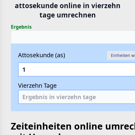
attosekunde online in vierzehn
hte
tage umrechnen
e
Ergebnis
Attosekunde (as)
Einheiten 
Vierzehn Tage
Zeiteinheiten online umre