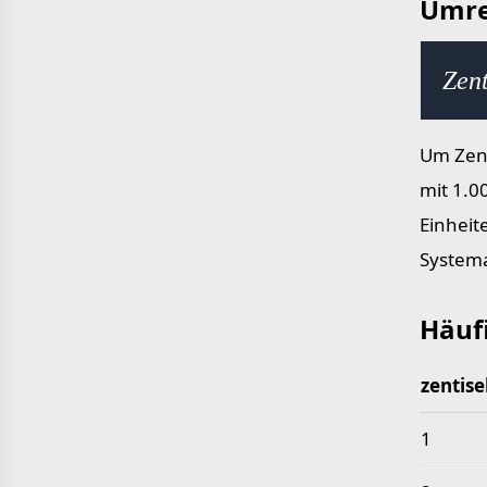
Umre
Zent
Um Zent
mit 1.0
Einheit
Systema
Häuf
zentis
Häufige
1