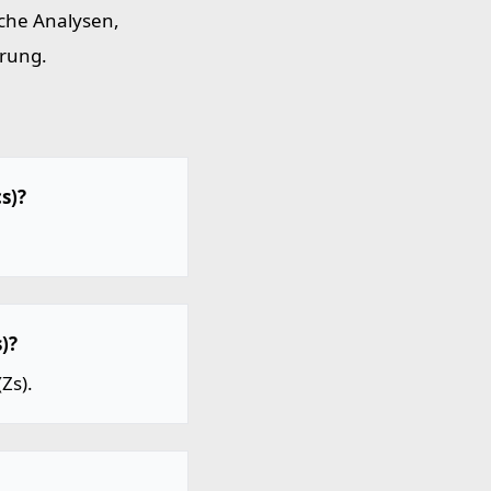
che Analysen,
erung.
s)?
)?
Zs).