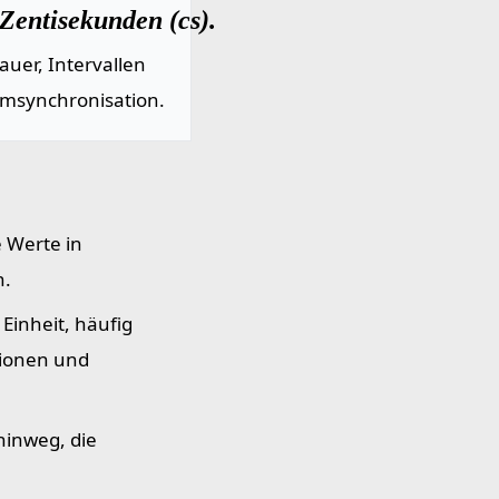
Zentisekunden (cs).
uer, Intervallen
emsynchronisation.
 Werte in
n.
Einheit, häufig
tionen und
hinweg, die