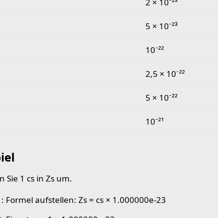
2 × 10⁻²³
5 × 10⁻²³
10⁻²²
2,5 × 10⁻²²
5 × 10⁻²²
10⁻²¹
iel
 Sie 1 cs in Zs um.
1: Formel aufstellen: Zs = cs × 1.000000e-23