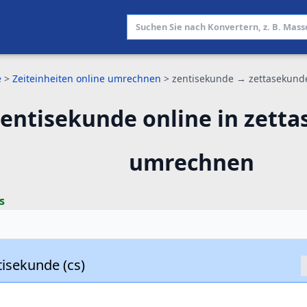
e
>
Zeiteinheiten online umrechnen
>
zentisekunde → zettasekund
zentisekunde online in zett
umrechnen
s
tisekunde (cs)