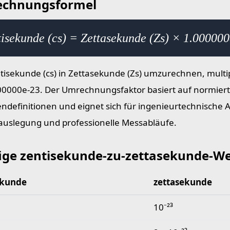
chnungsformel
isekunde (cs) = Zettasekunde (Zs) × 1.00000
isekunde (cs) in Zettasekunde (Zs) umzurechnen, multip
00000e-23. Der Umrechnungsfaktor basiert auf normier
endefinitionen und eignet sich für ingenieurtechnische 
uslegung und professionelle Messabläufe.
ige zentisekunde-zu-zettasekunde-We
ekunde
zettasekunde
 zentisekunde-zu-zettasekunde-Werte
10⁻²³