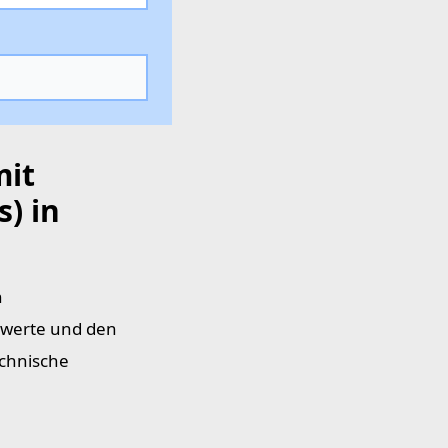
mit
) in
n
zwerte und den
echnische