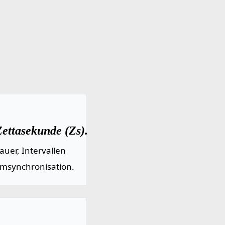
Zettasekunde (Zs).
uer, Intervallen
emsynchronisation.