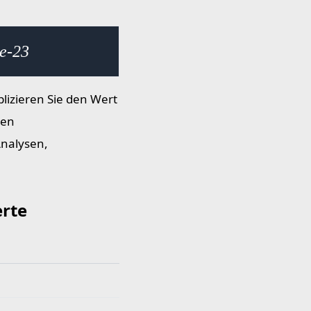
0e-23
lizieren Sie den Wert
ten
Analysen,
rte