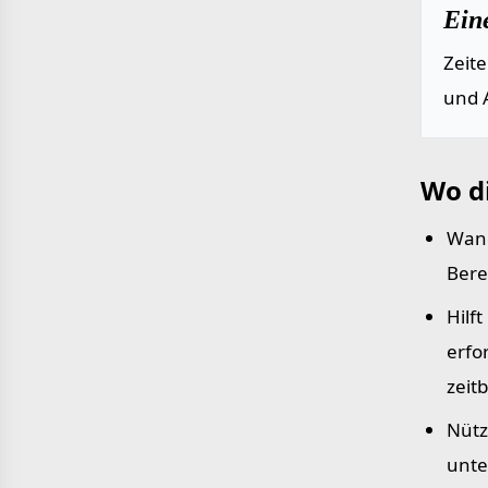
Ein
Zeit
und 
Wo d
Wand
Bere
Hilf
erfo
zeit
Nütz
unte