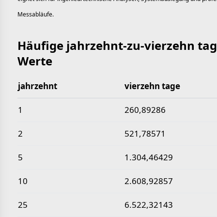
Messabläufe.
Häufige jahrzehnt-zu-vierzehn tag
Werte
jahrzehnt
vierzehn tage
Häufige jahrzehnt-zu-vierzehn tage-Werte
1
260,89286
2
521,78571
5
1.304,46429
10
2.608,92857
25
6.522,32143