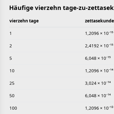
Häufige vierzehn tage-zu-zettase
vierzehn tage
zettasekunde
Häufige vierzehn tage-zu-zettasekunde-Werte
1
1,2096 × 10⁻¹⁵
2
2,4192 × 10⁻¹⁵
5
6,048 × 10⁻¹⁵
10
1,2096 × 10⁻¹⁴
25
3,024 × 10⁻¹⁴
50
6,048 × 10⁻¹⁴
100
1,2096 × 10⁻¹³