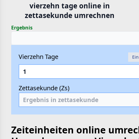
vierzehn tage online in
hte
zettasekunde umrechnen
e
Ergebnis
Vierzehn Tage
Ein
Zettasekunde (Zs)
Zeiteinheiten online umre