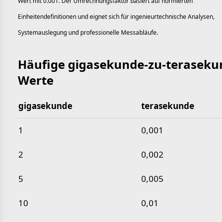
Wert mit 0.001. Der Umrechnungsfaktor basiert auf normierten
Einheitendefinitionen und eignet sich für ingenieurtechnische Analysen,
Systemauslegung und professionelle Messabläufe.
Häufige gigasekunde-zu-teraseku
Werte
gigasekunde
terasekunde
Häufige gigasekunde-zu-terasekunde-Werte
1
0,001
2
0,002
5
0,005
10
0,01