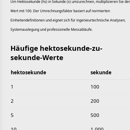
Um Hektosekunde (hs) in Sekunde (s) umzurechnen, multiplizieren Sie de
Wert mit 100. Der Umrechnungsfaktor basiert auf normierten
Einheitendefinitionen und eignet sich für ingenieurtechnische Analysen,
Systemauslegung und professionelle Messabläufe.
Häufige hektosekunde-zu-
sekunde-Werte
hektosekunde
sekunde
Häufige hektosekunde-zu-sekunde-Werte
1
100
2
200
5
500
10
1.000