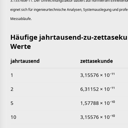
3.155760e-11. Der Umrechnungsfaktor basiert auf normierten Einheitende
eignet sich für ingenieurtechnische Analysen, Systemauslegung und profe
Messabläufe.
Häufige jahrtausend-zu-zettaseku
Werte
jahrtausend
zettasekunde
Häufige jahrtausend-zu-zettasekunde-Werte
1
3,15576 × 10⁻¹¹
2
6,31152 × 10⁻¹¹
5
1,57788 × 10⁻¹⁰
10
3,15576 × 10⁻¹⁰