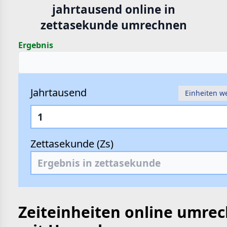
jahrtausend online in
hte
zettasekunde umrechnen
e
Ergebnis
Jahrtausend
Einheiten w
Zettasekunde (Zs)
Zeiteinheiten online umre