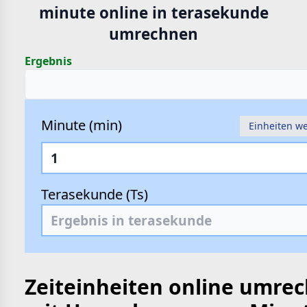
minute online in terasekunde
hte
umrechnen
e
Ergebnis
Minute (min)
Einheiten w
Terasekunde (Ts)
Zeiteinheiten online umre