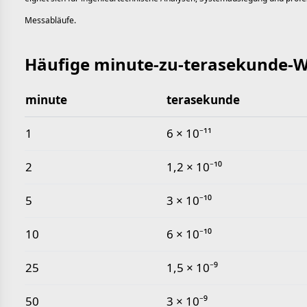
Messabläufe.
Häufige minute-zu-terasekunde-W
minute
terasekunde
Häufige minute-zu-terasekunde-Werte
1
6 × 10⁻¹¹
2
1,2 × 10⁻¹⁰
5
3 × 10⁻¹⁰
10
6 × 10⁻¹⁰
25
1,5 × 10⁻⁹
50
3 × 10⁻⁹