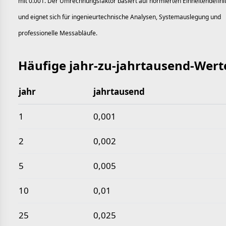
mit 0.001. Der Umrechnungsfaktor basiert auf normierten Einheitendefini
und eignet sich für ingenieurtechnische Analysen, Systemauslegung und
professionelle Messabläufe.
Häufige jahr-zu-jahrtausend-Wert
jahr
jahrtausend
Häufige jahr-zu-jahrtausend-Werte
1
0,001
2
0,002
5
0,005
10
0,01
25
0,025