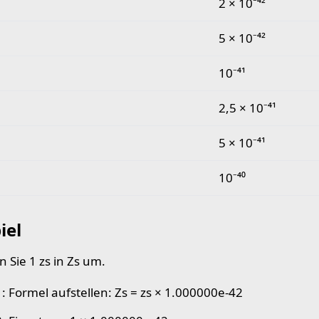
2 × 10⁻⁴²
5 × 10⁻⁴²
10⁻⁴¹
2,5 × 10⁻⁴¹
5 × 10⁻⁴¹
10⁻⁴⁰
iel
 Sie 1 zs in Zs um.
1: Formel aufstellen: Zs = zs × 1.000000e-42