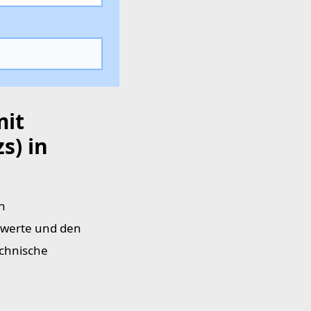
mit
s) in
n
zwerte und den
echnische