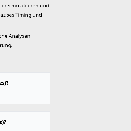
, in Simulationen und
räzises Timing und
che Analysen,
erung.
zs)?
s)?