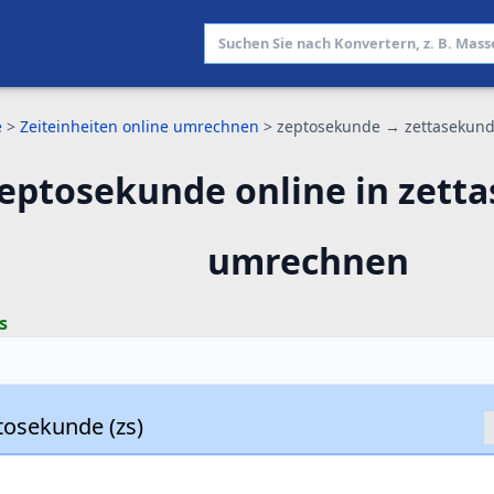
e
>
Zeiteinheiten online umrechnen
>
zeptosekunde → zettasekun
eptosekunde online in zett
umrechnen
s
tosekunde (zs)