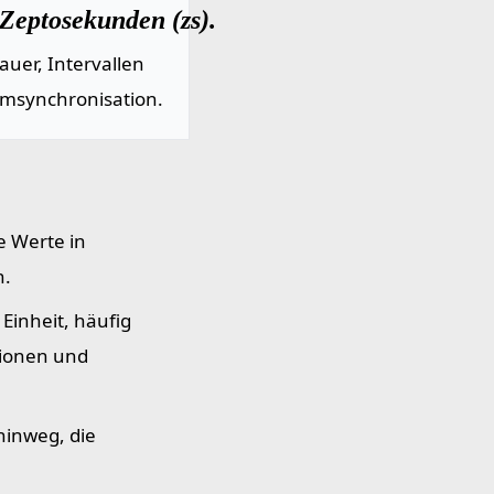
Zeptosekunden (zs).
uer, Intervallen
emsynchronisation.
e Werte in
n.
Einheit, häufig
tionen und
hinweg, die