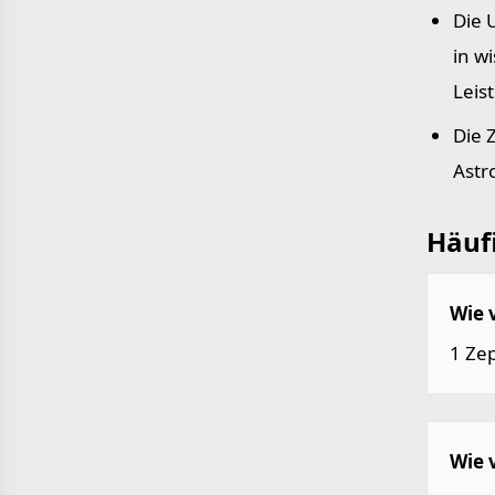
Die 
in w
Leis
Die 
Astr
Häufi
Wie 
1 Ze
Wie 