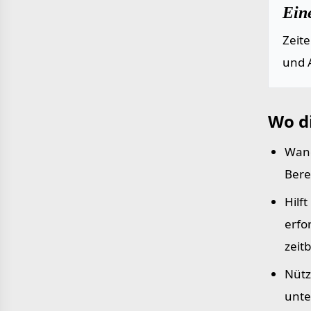
Ein
Zeit
und 
Wo d
Wand
Bere
Hilf
erfo
zeit
Nütz
unte