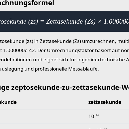
chnungsformel
tosekunde (zs) = Zettasekunde (Zs) × 1.00000
osekunde (zs) in Zettasekunde (Zs) umzurechnen, multip
t 1.000000e-42. Der Umrechnungsfaktor basiert auf no
endefinitionen und eignet sich für ingenieurtechnische 
uslegung und professionelle Messabläufe.
ige zeptosekunde-zu-zettasekunde-W
ekunde
zettasekunde
 zeptosekunde-zu-zettasekunde-Werte
10⁻⁴²