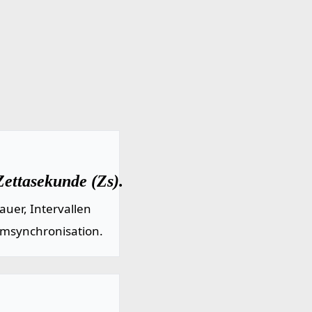
Zettasekunde (Zs).
uer, Intervallen
emsynchronisation.