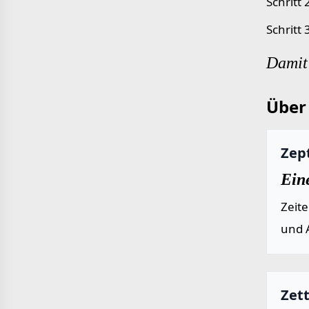
Schritt
Schritt
Damit 
Über 
Zep
Eine
Zeit
und 
Zet