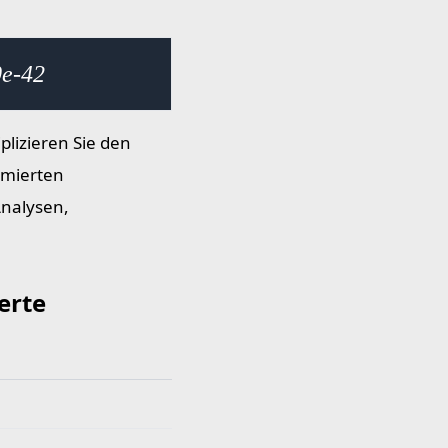
0e-42
lizieren Sie den
rmierten
Analysen,
erte