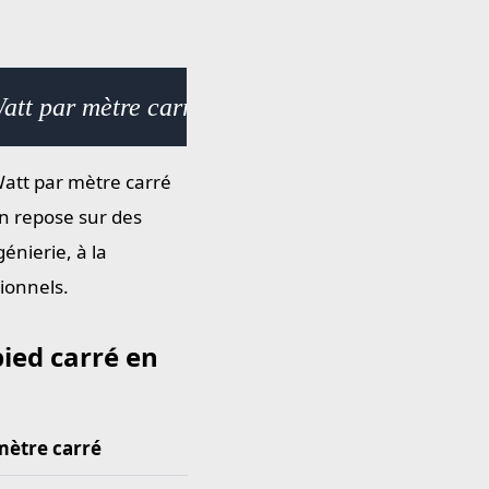
Watt par mètre carré (W/m²) × 11356.5
Watt par mètre carré
on repose sur des
énierie, à la
ionnels.
ied carré en
mètre carré