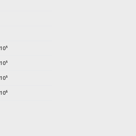
 mètre carré
10⁵
10⁵
10⁵
10⁶