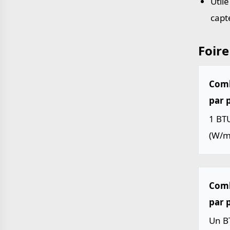
Util
capt
Foire
Comb
par p
1 BTU
(W/m
Comb
par p
Un BT