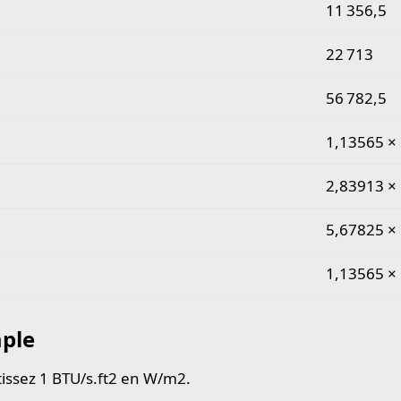
 courantes btu par seconde et par pied carré en watt par
11 356,5
22 713
56 782,5
1,13565 × 
2,83913 × 
5,67825 × 
1,13565 × 
ple
issez 1 BTU/s.ft2 en W/m2.