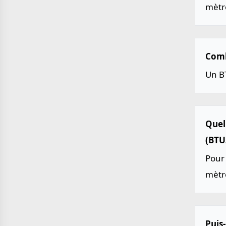
mètr
Comb
Un B
Quel
(BTU
Pour 
mètre
Puis-