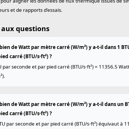
e pour aligner les données de flux thermique issues de si
eurs et de rapports d’essais.
 aux questions
ien de Watt par mètre carré (W/m²) y a-t-il dans 1 BT
ied carré (BTU/s·ft²) ?
 par seconde et par pied carré (BTU/s·ft²) = 11356.5 Wat
²).
ien de Watt par mètre carré (W/m²) y a-t-il dans un 
ied carré (BTU/s·ft²) ?
U par seconde et par pied carré (BTU/s·ft²) équivaut à 