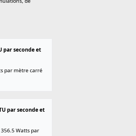
mulations, de
U par seconde et
ts par mètre carré
BTU par seconde et
11356.5 Watts par