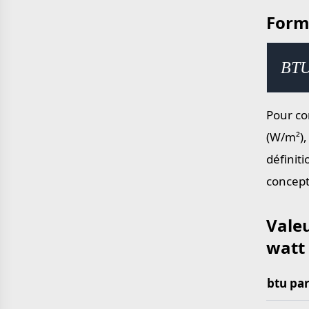
Form
yard en mètre
mile en kilomètre
BTU 
Pour co
(W/m²),
définit
concept
Valeu
watt
btu par