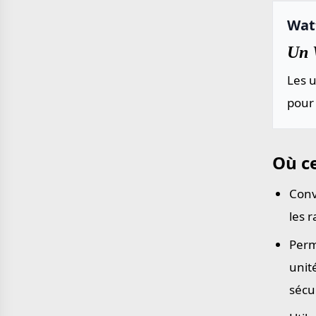
Wat
Un W
Les u
pour 
Où ce
Conv
les 
Perm
unit
sécu