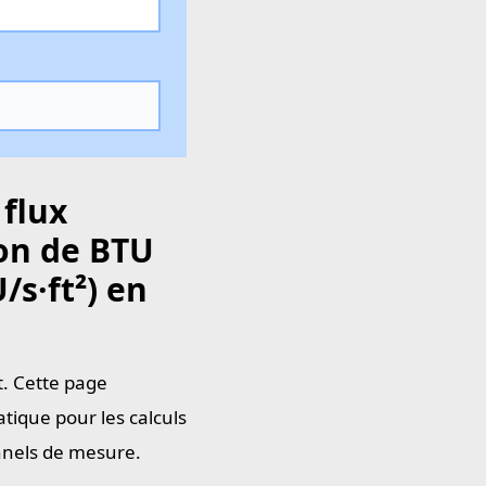
 flux
on de BTU
/s·ft²) en
t. Cette page
tique pour les calculs
onnels de mesure.