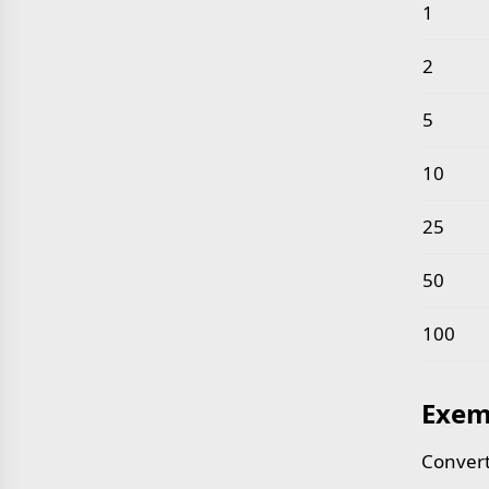
Valeurs
1
2
5
10
25
50
100
Exem
Convert