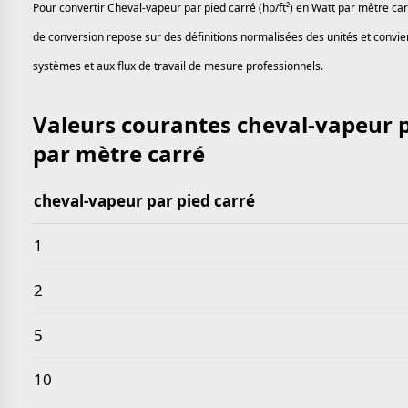
Pour convertir Cheval-vapeur par pied carré (hp/ft²) en Watt par mètre carr
de conversion repose sur des définitions normalisées des unités et convien
systèmes et aux flux de travail de mesure professionnels.
Valeurs courantes cheval-vapeur p
par mètre carré
cheval-vapeur par pied carré
Valeurs courantes cheval-vapeur par pied carré en 
1
2
5
10