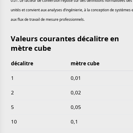
0.01. Le facteur de conversion repose sur des définitions normalisées des
unités et convient aux analyses d’ingénierie, à la conception de systèmes 
aux flux de travail de mesure professionnels.
Valeurs courantes décalitre en
mètre cube
décalitre
mètre cube
Valeurs courantes décalitre en mètre cube
1
0,01
2
0,02
5
0,05
10
0,1