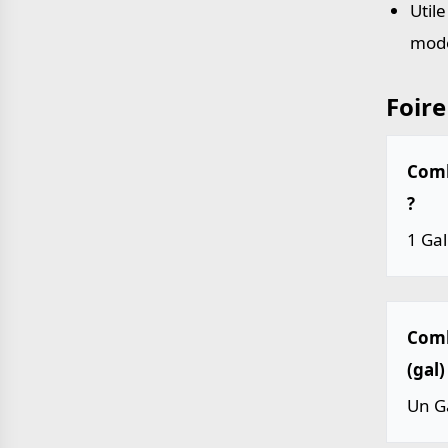
Util
mode
Foire
Combi
?
1 Gal
Comb
(gal)
Un Ga