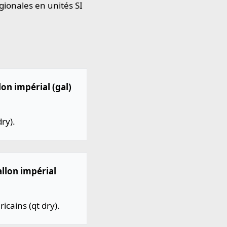
gionales en unités SI
lon impérial (gal)
ry).
allon impérial
cains (qt dry).