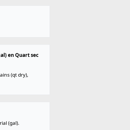
gal) en Quart sec
ins (qt dry),
al (gal).