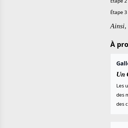
Étape 2
Étape 3
Ainsi,
À pro
Gall
Un G
Les u
des m
des 