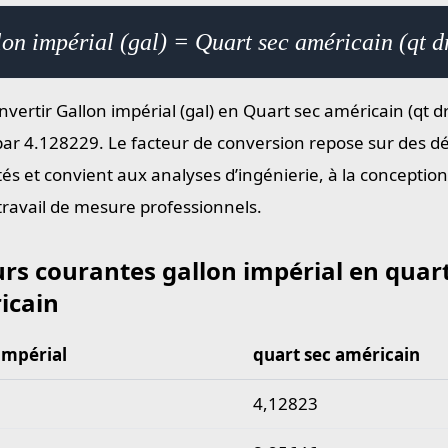
on impérial (gal) = Quart sec américain (qt 
vertir Gallon impérial (gal) en Quart sec américain (qt dry
par 4.128229. Le facteur de conversion repose sur des dé
tés et convient aux analyses d’ingénierie, à la conceptio
 travail de mesure professionnels.
rs courantes gallon impérial en quart
icain
impérial
quart sec américain
 courantes gallon impérial en quart sec américain
4,12823