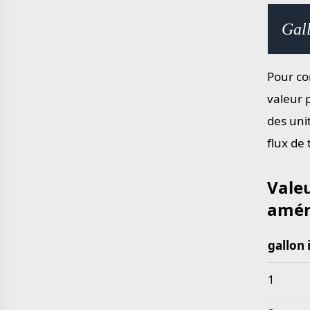
yard en mètre
mile en kilomètre
Gall
Pour con
valeur 
des uni
flux de
Valeu
amér
gallon 
Valeurs
1