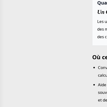
Quar
Un Q
Les u
des m
des 
Où ce
Conv
calc
Aide
souv
et d