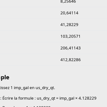
8,25646
20,64114
41,28229
103,20571
206,41143
412,82286
ple
issez 1 imp_gal en us_dry_qt.
 : Écrire la formule : us_dry_qt = imp_gal × 4.128229