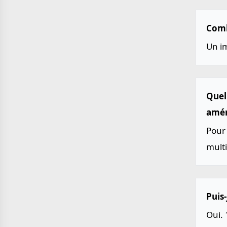
Comb
Un i
Quel
améri
Pour 
multi
Puis-
Oui. 