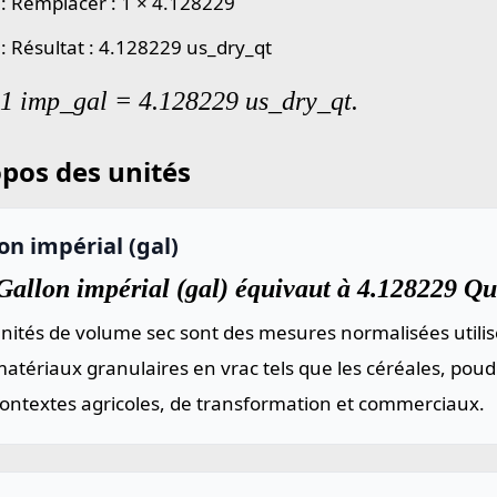
 : Remplacer : 1 × 4.128229
 : Résultat : 4.128229 us_dry_qt
 1 imp_gal = 4.128229 us_dry_qt.
pos des unités
on impérial (gal)
allon impérial (gal) équivaut à 4.128229 Qua
nités de volume sec sont des mesures normalisées utilis
atériaux granulaires en vrac tels que les céréales, poud
contextes agricoles, de transformation et commerciaux.