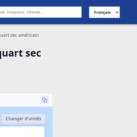
Choisir la langue
quart sec américain
quart sec
Changer d'unités