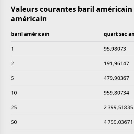
Valeurs courantes baril américain
américain
baril américain
quart sec a
Valeurs courantes baril américain en quart sec amé
1
95,98073
2
191,96147
5
479,90367
10
959,80734
25
2 399,51835
50
4 799,03671