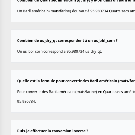
Combien de Quart sec américain (qt dry) y a-t-il dans un Baril amé
Un Baril américain (maïs/farine) équivaut à 95.980734 Quarts secs amé
Combien de us_dry_qt correspondent à un us_bbl_corn ?
Un us_bbl_corn correspond à 95.980734 us_dry_qt.
Quelle est la formule pour convertir des Baril américain (maïs/far
Pour convertir des Baril américain (maïs/farine) en Quarts secs américa
95.980734.
Puis-je effectuer la conversion inverse ?