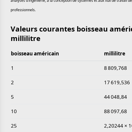
analyses d’ingénierie, à la conception de systèmes et aux flux de travail 
professionnels.
Valeurs courantes boisseau améri
millilitre
boisseau américain
millilitre
Valeurs courantes boisseau américain en millilitre
1
8 809,768
2
17 619,536
5
44 048,84
10
88 097,68
25
2,20244 × 1