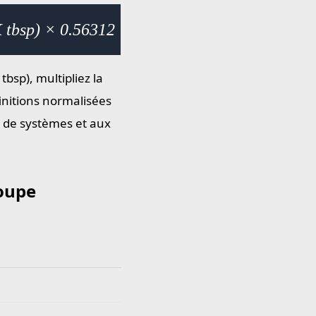
K tbsp) × 0.56312
tbsp), multipliez la
initions normalisées
n de systèmes et aux
soupe