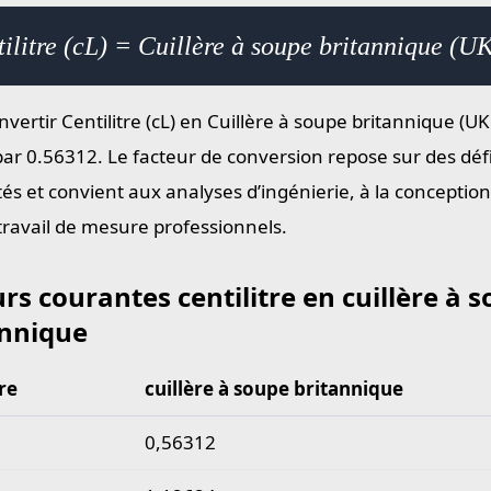
ilitre (cL) = Cuillère à soupe britannique (U
vertir Centilitre (cL) en Cuillère à soupe britannique (UK 
par 0.56312. Le facteur de conversion repose sur des déf
tés et convient aux analyses d’ingénierie, à la conceptio
 travail de mesure professionnels.
rs courantes centilitre en cuillère à 
annique
tre
cuillère à soupe britannique
courantes centilitre en cuillère à soupe britannique
0,56312