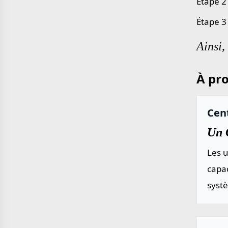
Étape 2
Étape 3
Ainsi,
À pro
Cent
Un C
Les u
capac
systè