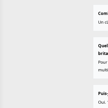
Comb
Un c
Quell
brit
Pour 
multi
Puis-
Oui. 