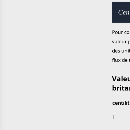
yard en mètre
mile en kilomètre
Cent
Pour con
valeur 
des uni
flux de
Valeu
brit
centili
Valeurs 
1