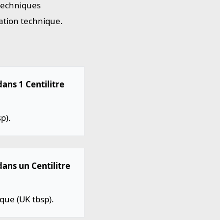
 techniques
ation technique.
dans 1 Centilitre
p).
dans un Centilitre
ique (UK tbsp).