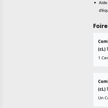
Aide
d’éq
Foire
Combi
(cL) 
1 Cen
Comb
(cL) 
Un Ce