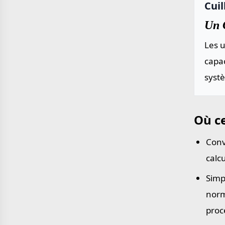
Cuil
Un C
Les u
capac
systè
Où ce
Conv
calc
Simp
norm
proc