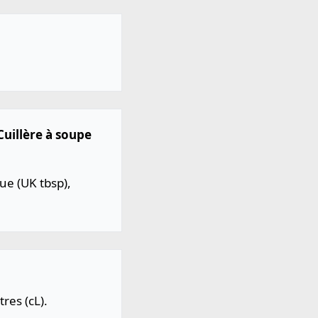
Cuillère à soupe
que (UK tbsp),
res (cL).