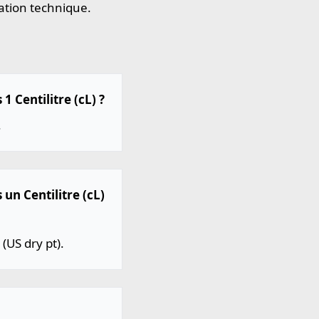
ation technique.
1 Centilitre (cL) ?
.
 un Centilitre (cL)
(US dry pt).