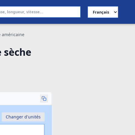
Choisir la langue
he américaine
e sèche
Changer d'unités