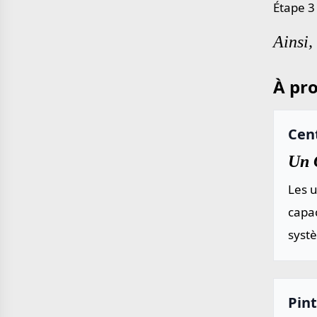
Étape 3 
Ainsi,
À pro
Cent
Un C
Les u
capac
systè
Pint