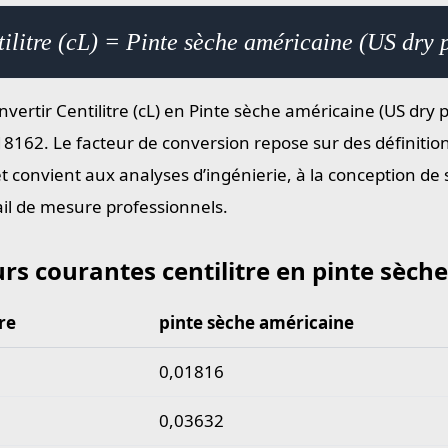
ilitre (cL) = Pinte sèche américaine (US dry 
vertir Centilitre (cL) en Pinte sèche américaine (US dry pt
18162. Le facteur de conversion repose sur des définitio
et convient aux analyses d’ingénierie, à la conception de
ail de mesure professionnels.
rs courantes centilitre en pinte sèch
tre
pinte sèche américaine
 courantes centilitre en pinte sèche américaine
0,01816
0,03632