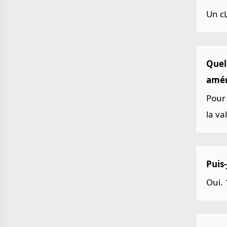
Un c
Quell
amér
Pour 
la va
Puis-
Oui. 