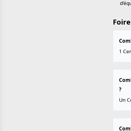
d’éq
Foire
Combi
1 Cen
Combi
?
Un Ce
Comb