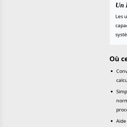
Un P
Les u
capac
systè
Où ce
Conv
calc
Simp
norm
proc
Aide