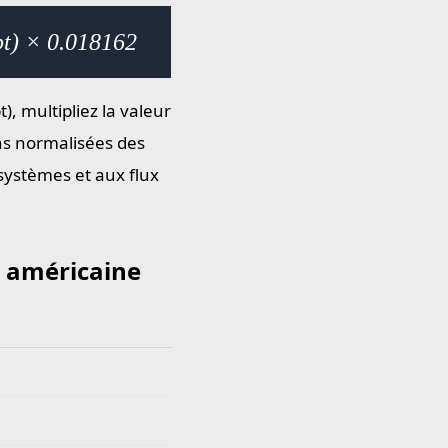
pt) × 0.018162
), multipliez la valeur
ns normalisées des
 systèmes et aux flux
e américaine