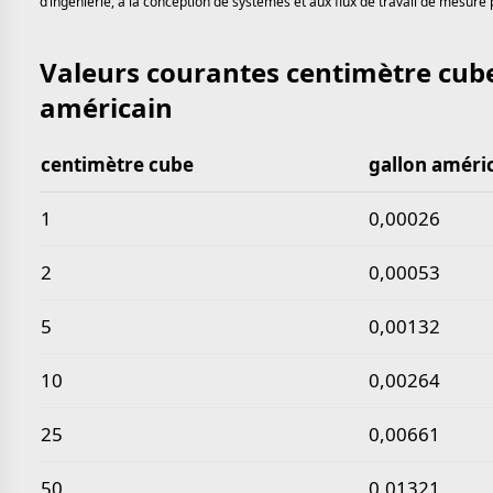
d’ingénierie, à la conception de systèmes et aux flux de travail de mesure 
Valeurs courantes centimètre cube
américain
centimètre cube
gallon améri
Valeurs courantes centimètre cube en gallon améri
1
0,00026
2
0,00053
5
0,00132
10
0,00264
25
0,00661
50
0,01321