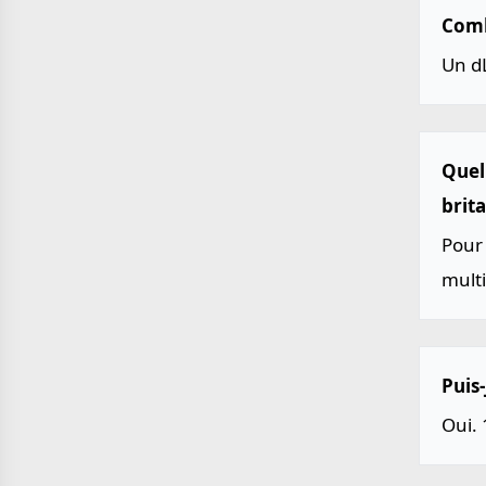
Comb
Un d
Quell
brit
Pour 
multi
Puis-
Oui. 