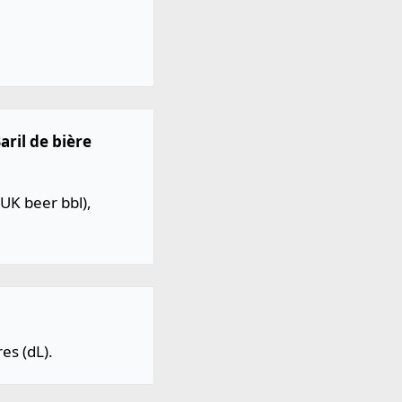
aril de bière
(UK beer bbl),
es (dL).