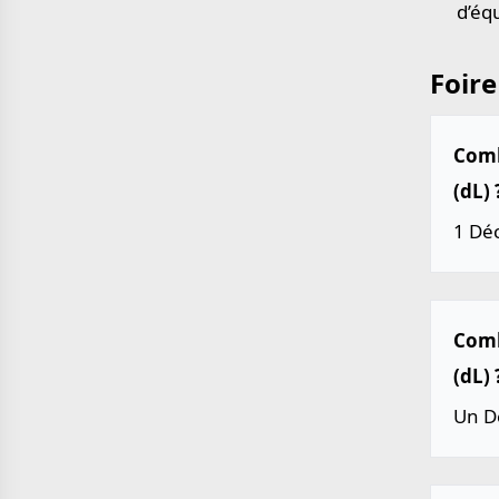
d’éq
Foire
Combi
(dL) 
1 Déc
Combi
(dL) 
Un Dé