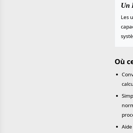
Un B
Les u
capac
systè
Où ce
Conv
calc
Simp
norm
proc
Aide