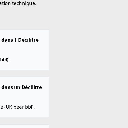
ation technique.
 dans 1 Décilitre
bbl).
l dans un Décilitre
e (UK beer bbl).