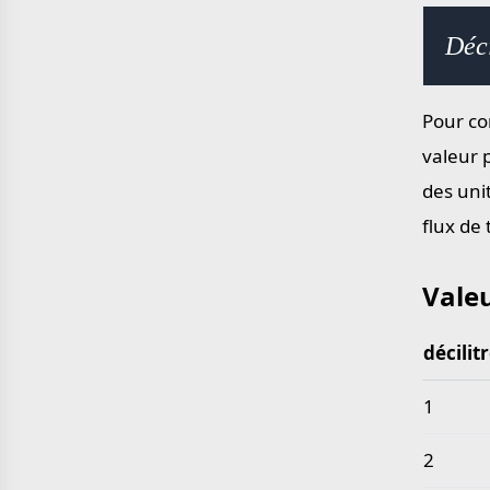
yard en mètre
mile en kilomètre
Déci
Pour con
valeur 
des uni
flux de
Valeu
décilit
Valeurs 
1
2