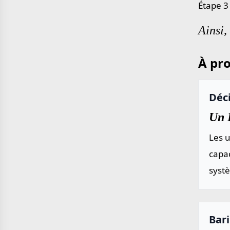
Étape 3
Ainsi,
À pro
Déci
Un D
Les u
capac
systè
Bari