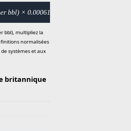
eer bbl) × 0.000611
 bbl), multipliez la
finitions normalisées
n de systèmes et aux
re britannique