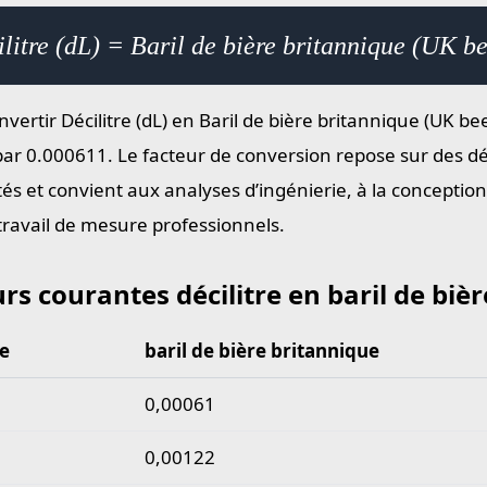
litre (dL) = Baril de bière britannique (UK b
vertir Décilitre (dL) en Baril de bière britannique (UK beer
par 0.000611. Le facteur de conversion repose sur des dé
tés et convient aux analyses d’ingénierie, à la conceptio
 travail de mesure professionnels.
rs courantes décilitre en baril de biè
re
baril de bière britannique
courantes décilitre en baril de bière britannique
0,00061
0,00122