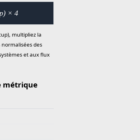
p) × 4
p), multipliez la
s normalisées des
 systèmes et aux flux
e métrique