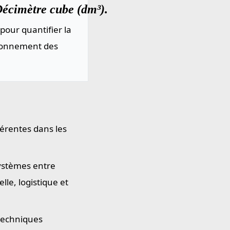
Décimètre cube (dm³).
pour quantifier la
sionnement des
hérentes dans les
systèmes entre
le, logistique et
 techniques