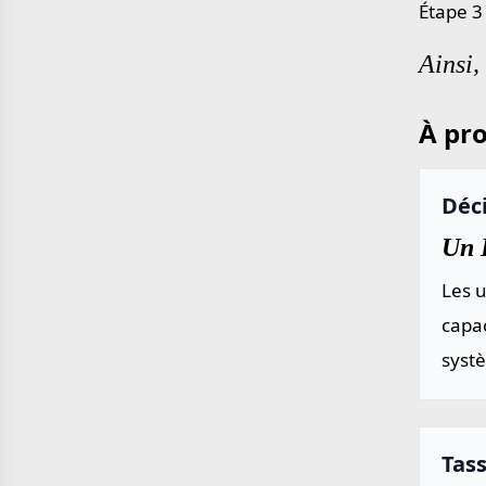
Étape 3 
Ainsi,
À pro
Déc
Un 
Les u
capac
systè
Tas