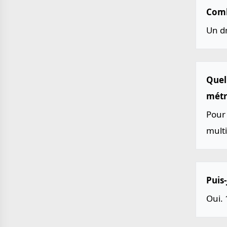
Comb
Un d
Quel
métr
Pour 
multi
Puis-
Oui. 