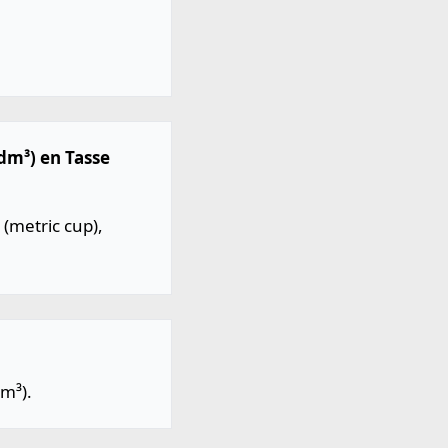
dm³) en Tasse
(metric cup),
m³).