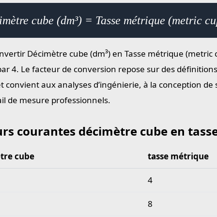
mètre cube (dm³) = Tasse métrique (metric cu
nvertir Décimètre cube (dm³) en Tasse métrique (metric cu
par 4. Le facteur de conversion repose sur des définition
et convient aux analyses d’ingénierie, à la conception de
ail de mesure professionnels.
urs courantes décimètre cube en tass
tre cube
tasse métrique
 courantes décimètre cube en tasse métrique
4
8