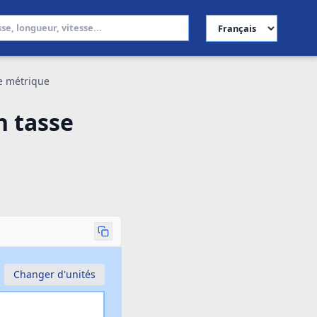
Choisir la langue
e métrique
n tasse
Changer d'unités