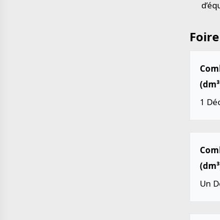
d’éq
Foire
Comb
(dm³
1 Déc
Comb
(dm³
Un Dé