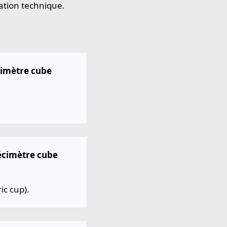
ation technique.
cimètre cube
Décimètre cube
ic cup).