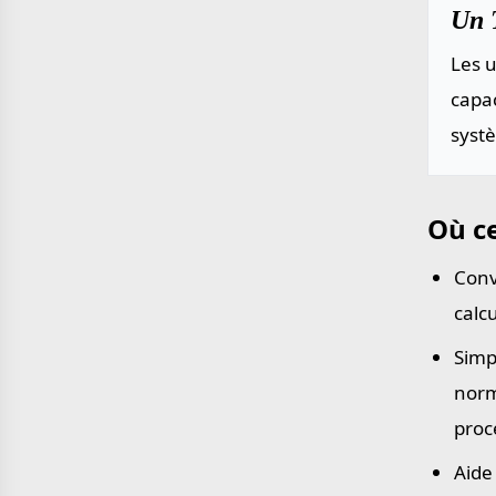
Un 
Les u
capac
systè
Où ce
Conv
calc
Simp
norm
proc
Aide