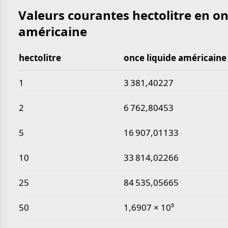
Valeurs courantes hectolitre en on
américaine
hectolitre
once liquide américaine
Valeurs courantes hectolitre en once liquide améric
1
3 381,40227
2
6 762,80453
5
16 907,01133
10
33 814,02266
25
84 535,05665
50
1,6907 × 10⁵