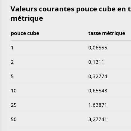
Valeurs courantes pouce cube en 
métrique
pouce cube
tasse métrique
Valeurs courantes pouce cube en tasse métrique
1
0,06555
2
0,1311
5
0,32774
10
0,65548
25
1,63871
50
3,27741