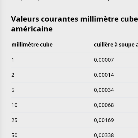
Valeurs courantes millimètre cube 
américaine
millimètre cube
cuillère à soupe
Valeurs courantes millimètre cube en cuillère à so
1
0,00007
2
0,00014
5
0,00034
10
0,00068
25
0,00169
50
0,00338