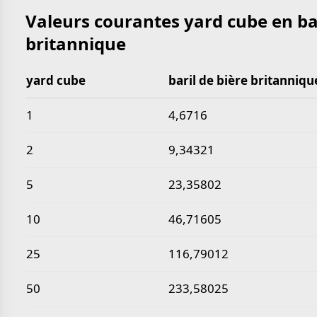
Valeurs courantes yard cube en bar
britannique
yard cube
baril de bière britanniqu
Valeurs courantes yard cube en baril de bière brita
1
4,6716
2
9,34321
5
23,35802
10
46,71605
25
116,79012
50
233,58025