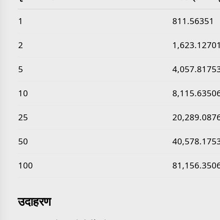
सामान्य पृथ्वी के कोर का घनत्व से पाउंड प्रति घन फुट मान
1
811.56351
2
1,623.1270
5
4,057.8175
10
8,115.6350
25
20,289.087
50
40,578.175
100
81,156.350
उदाहरण