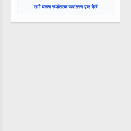
सभी घनत्व रूपांतरक रूपांतरण पृष्ठ देखें