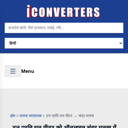
भाषा चुनें
Menu
होम
>
घनत्व रूपांतरक
>
टन प्रति घन मीटर → चंद्र घनत्व
टन प्रति घन मीटर को ऑनलाइन चंद्र घनत्व में