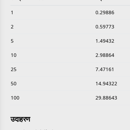
सामान्य टन प्रति घन मीटर से चंद्र घनत्व मान
1
0.29886
2
0.59773
5
1.49432
10
2.98864
25
7.47161
50
14.94322
100
29.88643
उदाहरण