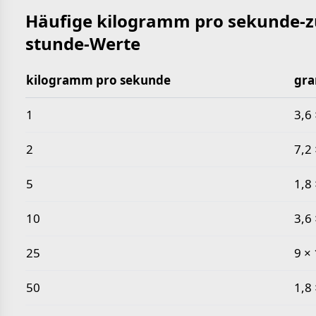
Häufige kilogramm pro sekunde-
stunde-Werte
kilogramm pro sekunde
gra
Häufige kilogramm pro sekunde-zu-gramm pro stu
1
3,6 
2
7,2 
5
1,8 
10
3,6 
25
9 × 
50
1,8 