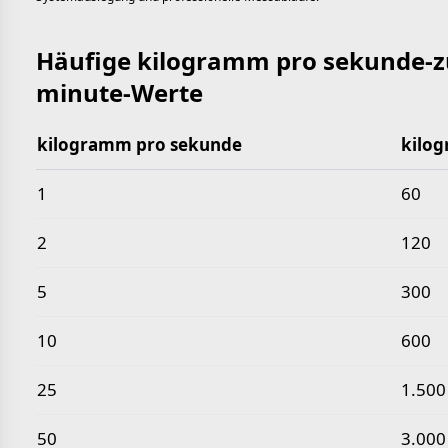
Häufige kilogramm pro sekunde-
minute-Werte
kilogramm pro sekunde
kilo
Häufige kilogramm pro sekunde-zu-kilogramm pro
1
60
2
120
5
300
10
600
25
1.500
50
3.000