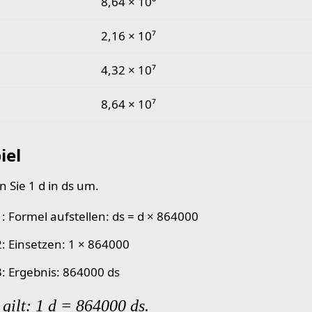
8,64 × 10⁶
2,16 × 10⁷
4,32 × 10⁷
8,64 × 10⁷
iel
 Sie 1 d in ds um.
1: Formel aufstellen: ds = d × 864000
2: Einsetzen: 1 × 864000
 3: Ergebnis: 864000 ds
gilt: 1 d = 864000 ds.