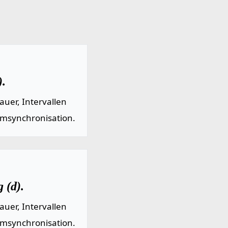
).
uer, Intervallen
emsynchronisation.
 (d).
uer, Intervallen
emsynchronisation.