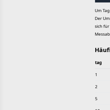
Um Tag 
Der Umr
sich fü
Messab
Häuf
tag
Häufige
1
2
5