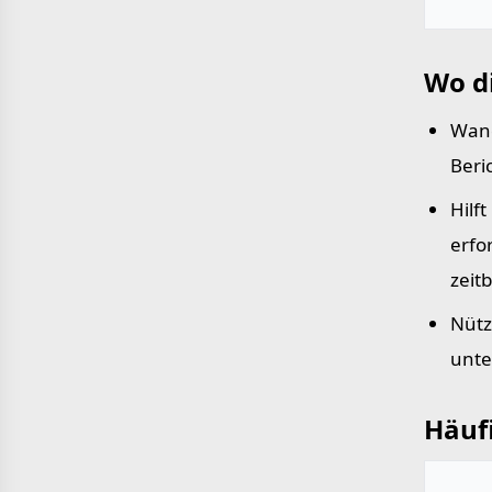
Wo d
Wand
Beri
Hilf
erfo
zeit
Nütz
unte
Häufi