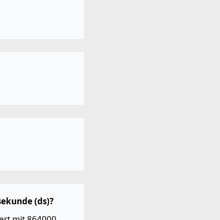
sekunde (ds)?
ert mit 864000