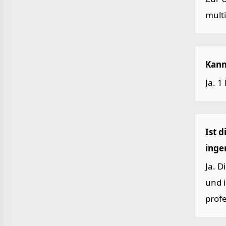
multi
Kann
Ja. 1
Ist 
inge
Ja. 
und 
prof