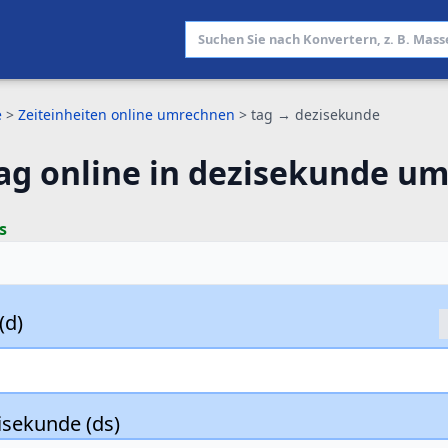
e
>
Zeiteinheiten online umrechnen
>
tag → dezisekunde
ag online in dezisekunde u
s
(d)
isekunde (ds)