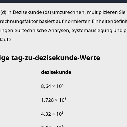
(d) in Dezisekunde (ds) umzurechnen, multiplizieren Sie
echnungsfaktor basiert auf normierten Einheitendefini
r ingenieurtechnische Analysen, Systemauslegung und pr
läufe.
ige tag-zu-dezisekunde-Werte
dezisekunde
 tag-zu-dezisekunde-Werte
8,64 × 10⁵
1,728 × 10⁶
4,32 × 10⁶