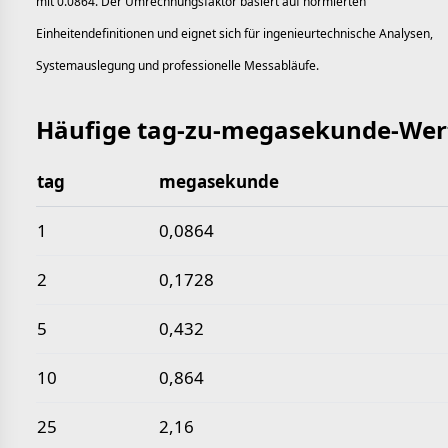
mit 0.0864. Der Umrechnungsfaktor basiert auf normierten
Einheitendefinitionen und eignet sich für ingenieurtechnische Analysen,
Systemauslegung und professionelle Messabläufe.
Häufige tag-zu-megasekunde-Wer
tag
megasekunde
Häufige tag-zu-megasekunde-Werte
1
0,0864
2
0,1728
5
0,432
10
0,864
25
2,16