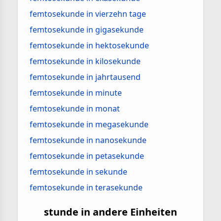
femtosekunde in vierzehn tage
femtosekunde in gigasekunde
femtosekunde in hektosekunde
femtosekunde in kilosekunde
femtosekunde in jahrtausend
femtosekunde in minute
femtosekunde in monat
femtosekunde in megasekunde
femtosekunde in nanosekunde
femtosekunde in petasekunde
femtosekunde in sekunde
femtosekunde in terasekunde
stunde in andere Einheiten