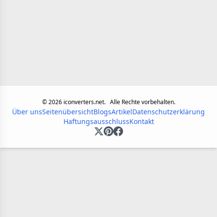
©
2026
iconverters.net.
Alle Rechte vorbehalten.
Über uns
Seitenübersicht
Blogs
Artikel
Datenschutzerklärung
Haftungsausschluss
Kontakt