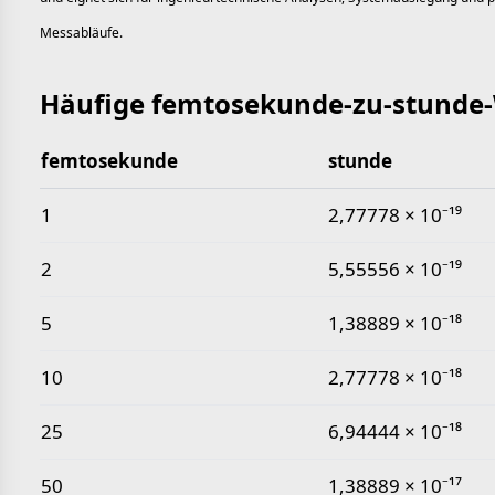
Messabläufe.
Häufige femtosekunde-zu-stunde
femtosekunde
stunde
Häufige femtosekunde-zu-stunde-Werte
1
2,77778 × 10⁻¹⁹
2
5,55556 × 10⁻¹⁹
5
1,38889 × 10⁻¹⁸
10
2,77778 × 10⁻¹⁸
25
6,94444 × 10⁻¹⁸
50
1,38889 × 10⁻¹⁷