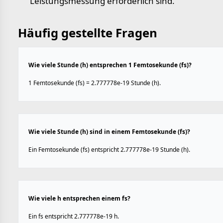
Leistungs­messung erforderlich sind.
Häufig gestellte Fragen
Wie viele Stunde (h) entsprechen 1 Femtosekunde (fs)?
1 Femtosekunde (fs) = 2.777778e-19 Stunde (h).
Wie viele Stunde (h) sind in einem Femtosekunde (fs)?
Ein Femtosekunde (fs) entspricht 2.777778e-19 Stunde (h).
Wie viele h entsprechen einem fs?
Ein fs entspricht 2.777778e-19 h.