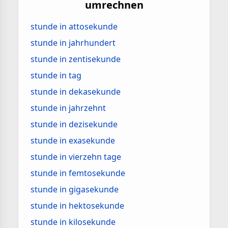
umrechnen
stunde in attosekunde
stunde in jahrhundert
stunde in zentisekunde
stunde in tag
stunde in dekasekunde
stunde in jahrzehnt
stunde in dezisekunde
stunde in exasekunde
stunde in vierzehn tage
stunde in femtosekunde
stunde in gigasekunde
stunde in hektosekunde
stunde in kilosekunde