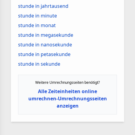
stunde in jahrtausend
stunde in minute
stunde in monat
stunde in megasekunde
stunde in nanosekunde
stunde in petasekunde
stunde in sekunde
Weitere Umrechnungsseiten benötigt?
Alle Zeiteinheiten online
umrechnen-Umrechnungsseiten
anzeigen