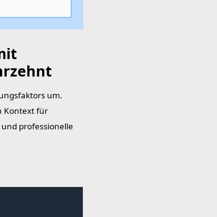
mit
hrzehnt
nungsfaktors um.
n Kontext für
und professionelle