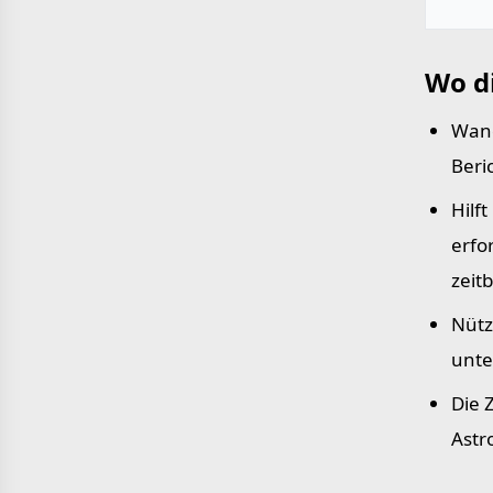
Wo d
Wand
Beri
Hilf
erfo
zeit
Nütz
unte
Die 
Astr