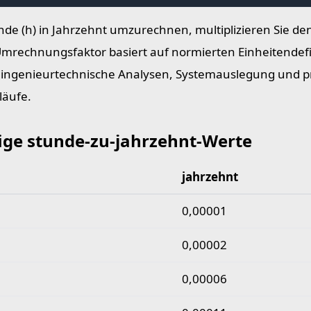
de (h) in Jahrzehnt umzurechnen, multiplizieren Sie de
Umrechnungsfaktor basiert auf normierten Einheitendef
r ingenieurtechnische Analysen, Systemauslegung und pr
läufe.
ige stunde-zu-jahrzehnt-Werte
jahrzehnt
 stunde-zu-jahrzehnt-Werte
0,00001
0,00002
0,00006