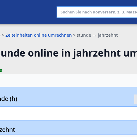
e
>
Zeiteinheiten online umrechnen
>
stunde → jahrzehnt
tunde online in jahrzehnt 
s
de (h)
rzehnt