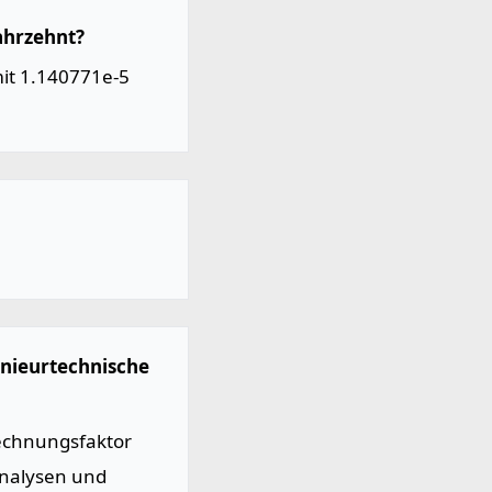
ahrzehnt?
it 1.140771e-5
enieurtechnische
echnungsfaktor
Analysen und