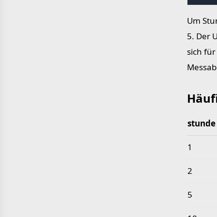
Um Stun
5. Der 
sich fü
Messab
Häuf
stunde
Häufige
1
2
5