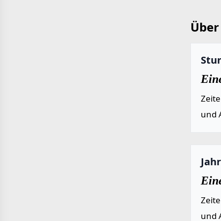
Über 
Stu
Eine
Zeit
und 
Jah
Ein
Zeit
und 