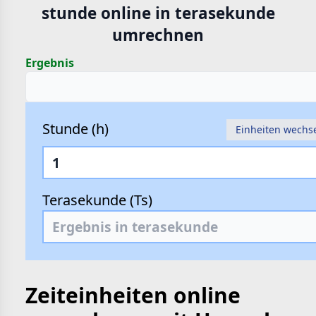
stunde online in terasekunde
hte
umrechnen
e
Ergebnis
Stunde (h)
Einheiten wechs
Terasekunde (Ts)
Zeiteinheiten online