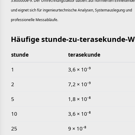
3.600000e-9. Der Umrechnungsfaktor basiert auf normierten Einheitendef
und eignet sich für ingenieurtechnische Analysen, Systemauslegung und
professionelle Messabläufe.
Häufige stunde-zu-terasekunde-W
stunde
terasekunde
Häufige stunde-zu-terasekunde-Werte
1
3,6 × 10⁻⁹
2
7,2 × 10⁻⁹
5
1,8 × 10⁻⁸
10
3,6 × 10⁻⁸
25
9 × 10⁻⁸