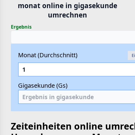
monat online in gigasekunde
hte
umrechnen
e
Ergebnis
Monat (Durchschnitt)
E
Gigasekunde (Gs)
Zeiteinheiten online umre