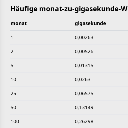
Häufige monat-zu-gigasekunde-W
monat
gigasekunde
Häufige monat-zu-gigasekunde-Werte
1
0,00263
2
0,00526
5
0,01315
10
0,0263
25
0,06575
50
0,13149
100
0,26298