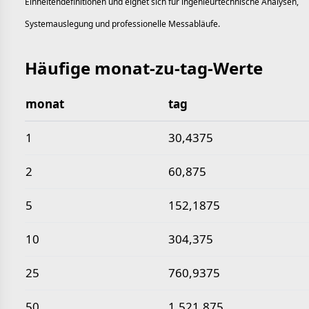
Einheitendefinitionen und eignet sich für ingenieurtechnische Analysen,
Systemauslegung und professionelle Messabläufe.
Häufige monat-zu-tag-Werte
monat
tag
Häufige monat-zu-tag-Werte
1
30,4375
2
60,875
5
152,1875
10
304,375
25
760,9375
50
1.521,875