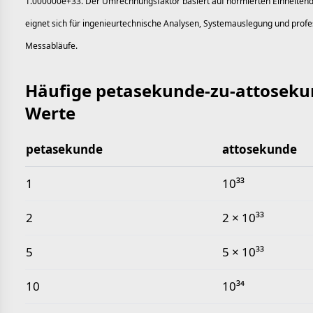
1.000000e+33. Der Umrechnungsfaktor basiert auf normierten Einheitend
eignet sich für ingenieurtechnische Analysen, Systemauslegung und profe
Messabläufe.
Häufige petasekunde-zu-attoseku
Werte
petasekunde
attosekunde
Häufige petasekunde-zu-attosekunde-Werte
1
10³³
2
2 × 10³³
5
5 × 10³³
10
10³⁴