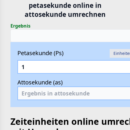
petasekunde online in
hte
attosekunde umrechnen
e
Ergebnis
Petasekunde (Ps)
Einheit
Attosekunde (as)
Zeiteinheiten online umre