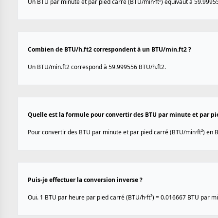
Un BTU par minute et par pied carré (BTU/min·ft²) équivaut à 59.99955
Combien de BTU/h.ft2 correspondent à un BTU/min.ft2 ?
Un BTU/min.ft2 correspond à 59.999556 BTU/h.ft2.
Quelle est la formule pour convertir des BTU par minute et par pie
Pour convertir des BTU par minute et par pied carré (BTU/min·ft²) en B
Puis-je effectuer la conversion inverse ?
Oui. 1 BTU par heure par pied carré (BTU/h·ft²) = 0.016667 BTU par min