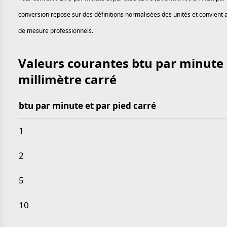
conversion repose sur des définitions normalisées des unités et convient a
de mesure professionnels.
Valeurs courantes btu par minute 
millimètre carré
btu par minute et par pied carré
Valeurs courantes btu par minute et par pied carré 
1
2
5
10