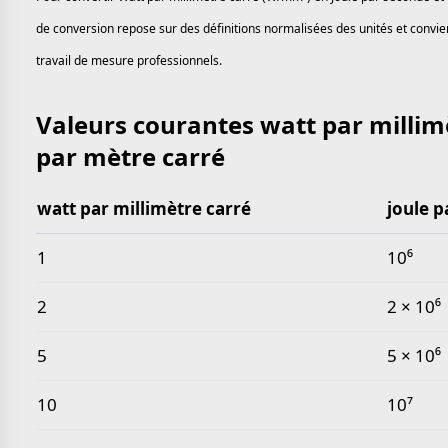
de conversion repose sur des définitions normalisées des unités et convien
travail de mesure professionnels.
Valeurs courantes watt par millimè
par mètre carré
watt par millimètre carré
joule p
Valeurs courantes watt par millimètre carré en joul
1
10⁶
2
2 × 10⁶
5
5 × 10⁶
10
10⁷