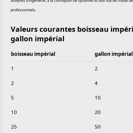
analyses d’ingénierie, à la conception de systèmes et aux flux de travail 
professionnels.
Valeurs courantes boisseau impéri
gallon impérial
boisseau impérial
gallon impérial
Valeurs courantes boisseau impérial en gallon impér
1
2
2
4
5
10
10
20
25
50