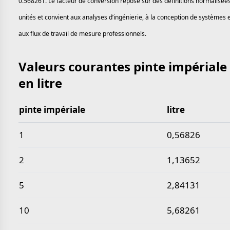
0.568261. Le facteur de conversion repose sur des définitions normalisée
unités et convient aux analyses d’ingénierie, à la conception de systèmes 
aux flux de travail de mesure professionnels.
Valeurs courantes pinte impériale
en litre
pinte impériale
litre
Valeurs courantes pinte impériale en litre
1
0,56826
2
1,13652
5
2,84131
10
5,68261