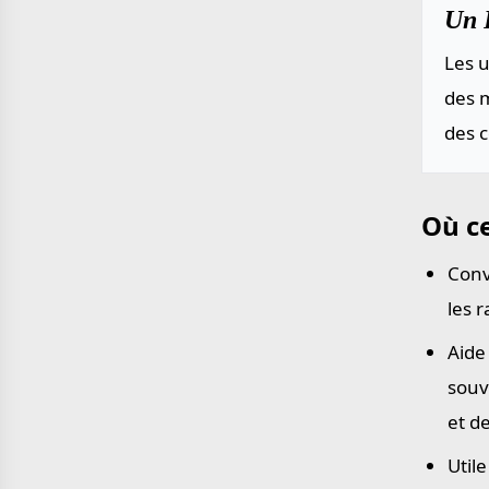
Un P
Les u
des m
des 
Où ce
Conv
les 
Aide
souv
et d
Util