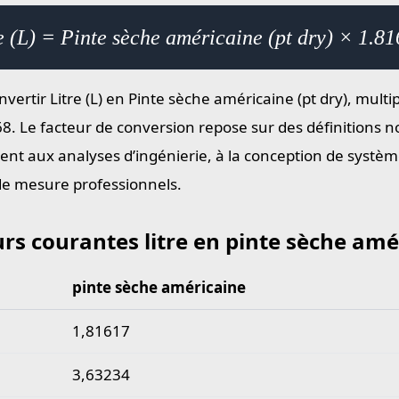
e (L) = Pinte sèche américaine (pt dry) × 1.8
vertir Litre (L) en Pinte sèche américaine (pt dry), multip
8. Le facteur de conversion repose sur des définitions n
ient aux analyses d’ingénierie, à la conception de systèm
 de mesure professionnels.
rs courantes litre en pinte sèche amé
pinte sèche américaine
 courantes litre en pinte sèche américaine
1,81617
3,63234