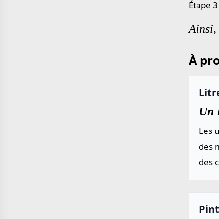
Étape 3
Ainsi,
À pro
Litr
Un L
Les u
des m
des 
Pint