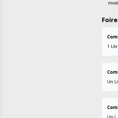
mode
Foire
Combi
1 Lit
Combi
Un Li
Comb
Un L