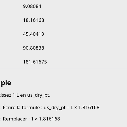
9,08084
18,16168
45,40419
90,80838
181,61675
ple
issez 1 L en us_dry_pt.
: Écrire la formule : us_dry_pt = L × 1.816168
 : Remplacer : 1 × 1.816168