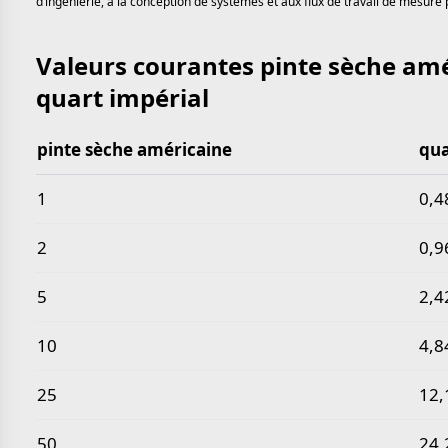
d’ingénierie, à la conception de systèmes et aux flux de travail de mesure 
Valeurs courantes pinte sèche am
quart impérial
pinte sèche américaine
qua
Valeurs courantes pinte sèche américaine en quart 
1
0,4
2
0,9
5
2,4
10
4,8
25
12,
50
24,