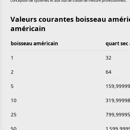
conception de systèmes et aux flux de travail de mesure professionnels.
Valeurs courantes boisseau améric
américain
boisseau américain
quart sec
Valeurs courantes boisseau américain en quart sec
1
32
2
64
5
159,9999
10
319,9999
25
799,9999
50
1 599,999