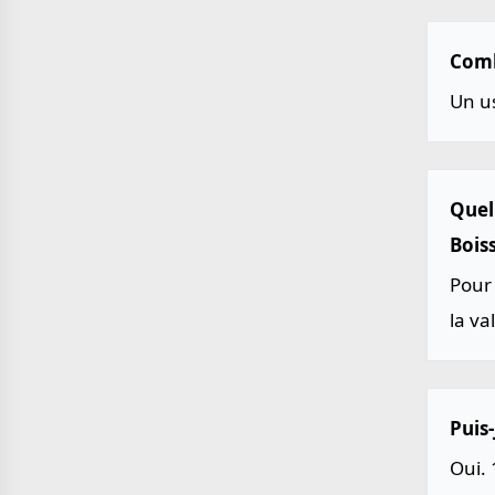
Comb
Un u
Quel
Bois
Pour 
la va
Puis-
Oui. 