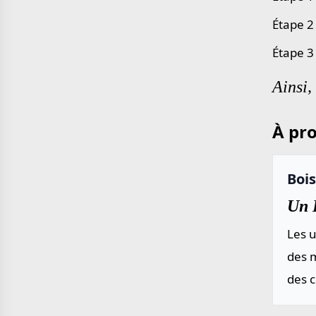
Étape 2 
Étape 3 
Ainsi,
À pro
Boi
Un 
Les u
des m
des 