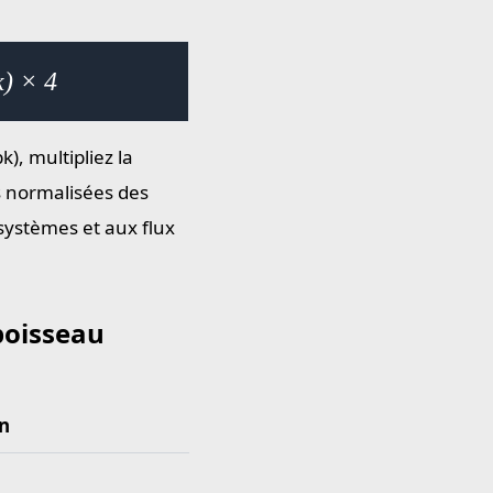
k) × 4
), multipliez la
s normalisées des
 systèmes et aux flux
boisseau
n