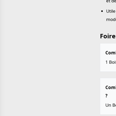
et d
Util
mode
Foire
Comb
1 Boi
Comb
?
Un Bo