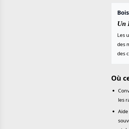
Boi
Un 
Les u
des m
des 
Où ce
Conv
les 
Aide
souv