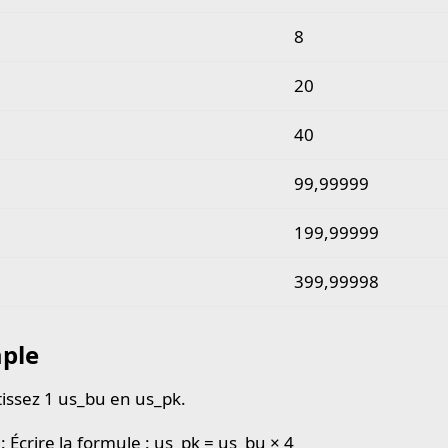
8
20
40
99,99999
199,99999
399,99998
ple
issez 1 us_bu en us_pk.
: Écrire la formule : us_pk = us_bu × 4