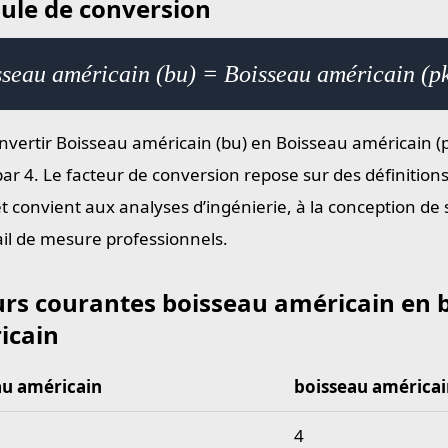
ule de conversion
seau américain (bu) = Boisseau américain (p
nvertir Boisseau américain (bu) en Boisseau américain (pk
par 4. Le facteur de conversion repose sur des définition
et convient aux analyses d’ingénierie, à la conception de
ail de mesure professionnels.
urs courantes boisseau américain en 
icain
au américain
boisseau américai
 courantes boisseau américain en boisseau américain
4