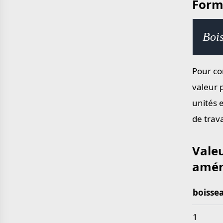
Form
yard en mètre
mile en kilomètre
Bois
Pour co
valeur 
unités 
de trav
Vale
amér
boisse
Valeurs
1