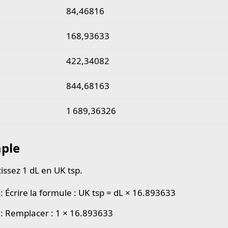
84,46816
168,93633
422,34082
844,68163
1 689,36326
ple
issez 1 dL en UK tsp.
: Écrire la formule : UK tsp = dL × 16.893633
 : Remplacer : 1 × 16.893633