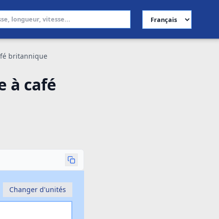
Choisir la langue
café britannique
e à café
Changer d'unités