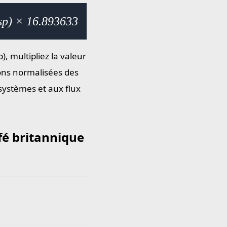
tsp) × 16.893633
), multipliez la valeur
ions normalisées des
 systèmes et aux flux
afé britannique