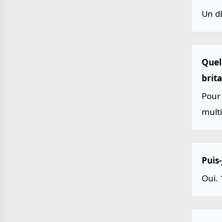
Un d
Quell
brit
Pour 
multi
Puis-
Oui. 