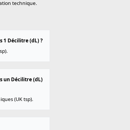
ation technique.
 1 Décilitre (dL) ?
sp).
s un Décilitre (dL)
iques (UK tsp).