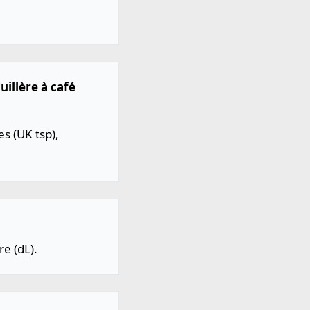
uillère à café
es (UK tsp),
re (dL).