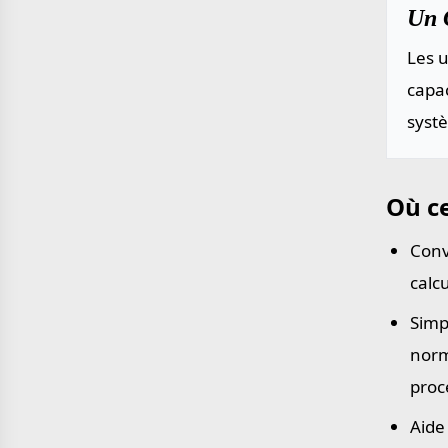
Un C
Les u
capac
systè
Où ce
Conv
calc
Simp
norm
proc
Aide