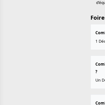
d’éq
Foire
Combi
1 Déc
Combi
?
Un Dé
Comb