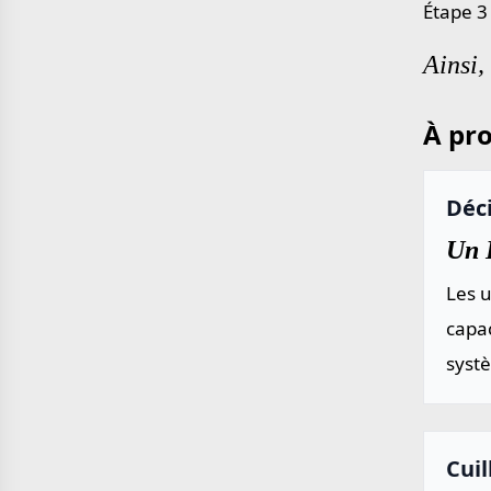
Étape 3
Ainsi,
À pro
Déci
Un D
Les u
capac
systè
Cuil