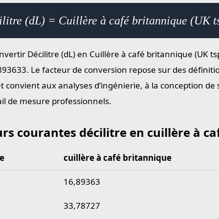
litre (dL) = Cuillère à café britannique (UK 
vertir Décilitre (dL) en Cuillère à café britannique (UK tsp
893633. Le facteur de conversion repose sur des définit
et convient aux analyses d’ingénierie, à la conception de
ail de mesure professionnels.
rs courantes décilitre en cuillère à c
re
cuillère à café britannique
courantes décilitre en cuillère à café britannique
16,89363
33,78727